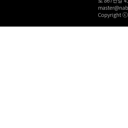
로 867번길 41
master@n
Copyright 